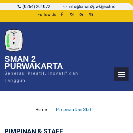
(0264) 201072
info@sman2pwk@sch.id
Follow Us
SMAN 2
PURWAKARTA
Generasi Kreatif, Inovatif dan
Tangguh
Home
Pimpinan Dan Staff
PIMPINAN & STAFF