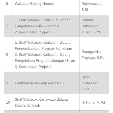
6
Wakasek Bidang Humas
Rakhmawati,
S.SI
1. Staff Wakasek Kurikulum Bidang
Renaldi
7
Pengelolaan Nilai Akademik
Rafsanjani
2. Koordinator Projek 1
Yusuf, S.Pd
1. Staff Wakasek Kurikulum Bidang
Pengembangan Program Kurikulum
Rangga Ajie
8
2. Staff Wakasek Kurikulum Bidang
Prayoga, S.Pd
Pengelolaan Program Ulangan / Ujian
3. Koordinator Projek 2
Dyah
9
Pembina Kesiswaan dan OSIS
Kartikasari,
S.Pd
Staff Wakasek Kesiswaan Bidang
10
H. Hono, M.Pd
Disiplin Sekolah