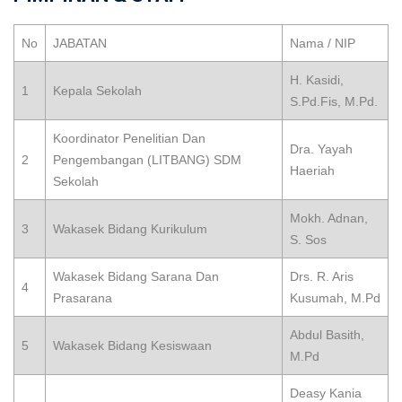
No
JABATAN
Nama / NIP
H. Kasidi,
1
Kepala Sekolah
S.Pd.Fis, M.Pd.
Koordinator Penelitian Dan
Dra. Yayah
2
Pengembangan (LITBANG) SDM
Haeriah
Sekolah
Mokh. Adnan,
3
Wakasek Bidang Kurikulum
S. Sos
Wakasek Bidang Sarana Dan
Drs. R. Aris
4
Prasarana
Kusumah, M.Pd
Abdul Basith,
5
Wakasek Bidang Kesiswaan
M.Pd
Deasy Kania